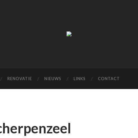
M
van
Dorst
RENOVATIE
NIEUWS
LINKS
CONTACT
cherpenzeel