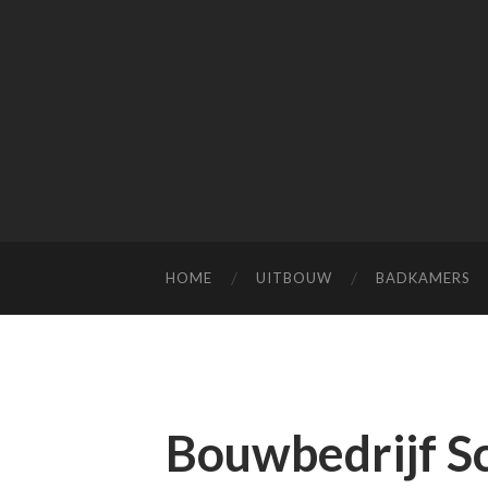
HOME
UITBOUW
BADKAMERS
Bouwbedrijf S