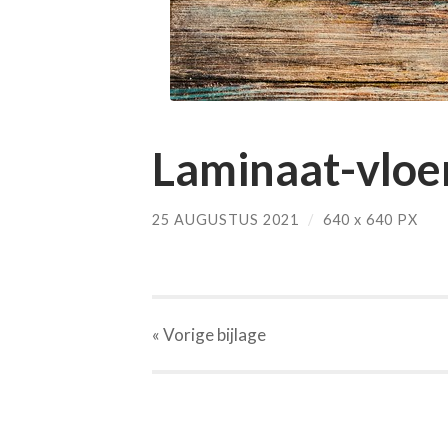
Laminaat-vloer
25 AUGUSTUS 2021
/
640
x
640 PX
« Vorige
bijlage