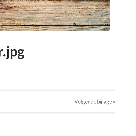
.jpg
Volgende
bijlage
»