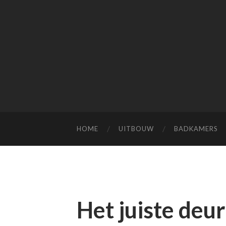
HOME
UITBOUW
BADKAMERS
Het juiste deu