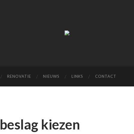
M
van
Dorst
RENOVATIE
NIEUWS
LINKS
CONTACT
rbeslag kiezen